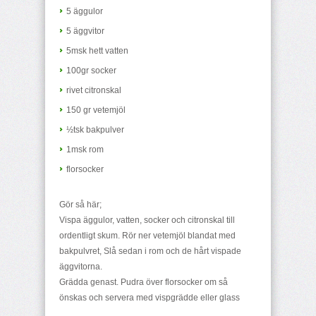
5 äggulor
5 äggvitor
5msk hett vatten
100gr socker
rivet citronskal
150 gr vetemjöl
½tsk bakpulver
1msk rom
florsocker
Gör så här;
Vispa äggulor, vatten, socker och citronskal till
ordentligt skum. Rör ner vetemjöl blandat med
bakpulvret, Slå sedan i rom och de hårt vispade
äggvitorna.
Grädda genast. Pudra över florsocker om så
önskas och servera med vispgrädde eller glass