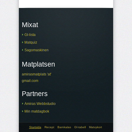
Mixat
GI-lista
Matquiz
Sagomaskinen
Matplatsen
amirasmatplats 'at'
gmail.com
Partners
Amiras Webbstudio
Min matdagbok
Startsida
Recept
Barnkalas
GI-tabell
Matvykort