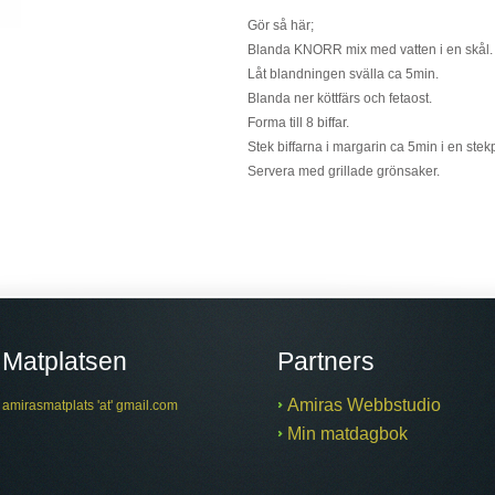
Gör så här;
Blanda KNORR mix med vatten i en skål.
Låt blandningen svälla ca 5min.
Blanda ner köttfärs och fetaost.
Forma till 8 biffar.
Stek biffarna i margarin ca 5min i en st
Servera med grillade grönsaker.
Matplatsen
Partners
Amiras Webbstudio
amirasmatplats 'at' gmail.com
Min matdagbok