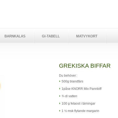
BARNKALAS
GI-TABELL
MATVYKORT
GREKISKA BIFFAR
Du behöver:
500g blandfärs
1påse KNORR Mix Pannbiff
¾ dl vatten
100 g fetaost i tärningar
1 ½ msk flytande margarin