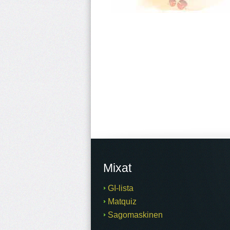
Mixat
GI-lista
Matquiz
Sagomaskinen